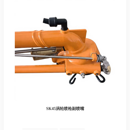
涡轮喷枪副喷嘴
SK45