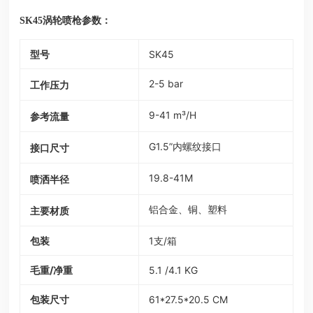
涡轮喷枪参数：
SK45
型号
SK45
2-5 bar
工作压力
9-41 m³/H
参考流量
G1.5”内螺纹接口
接口尺寸
19.8-41M
喷洒半径
铝合金、铜、塑料
主要材质
包装
1支/箱
毛重/净重
5.1 /4.1 KG
包装尺寸
61*27.5*20.5 CM