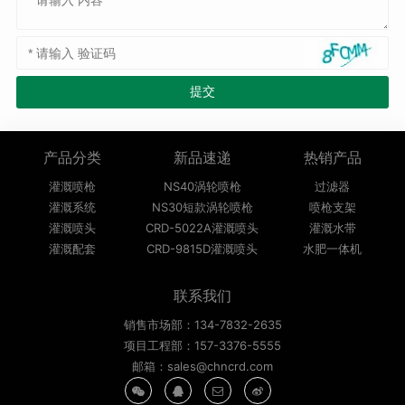
产品分类
新品速递
热销产品
灌溉喷枪
NS40涡轮喷枪
过滤器
灌溉系统
NS30短款涡轮喷枪
喷枪支架
灌溉喷头
CRD-5022A灌溉喷头
灌溉水带
灌溉配套
CRD-9815D灌溉喷头
水肥一体机
联系我们
销售市场部：134-7832-2635
项目工程部：157-3376-5555
邮箱：sales@chncrd.com