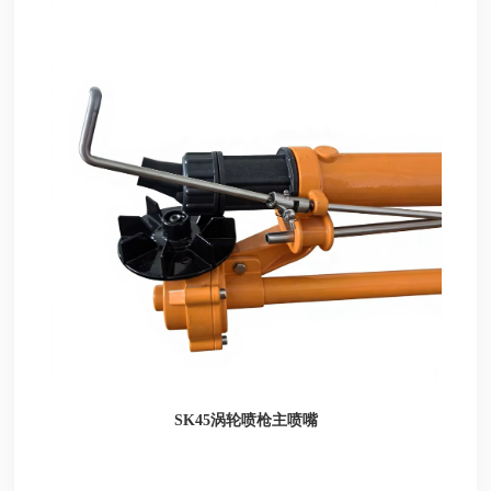
涡轮喷枪主喷嘴
SK45