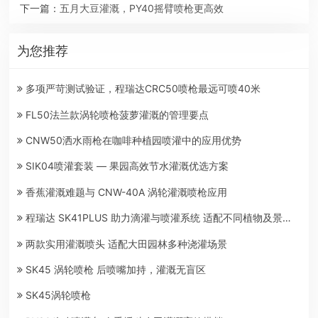
下一篇：
五月大豆灌溉，PY40摇臂喷枪更高效
为您推荐
多项严苛测试验证，程瑞达CRC50喷枪最远可喷40米
FL50法兰款涡轮喷枪菠萝灌溉的管理要点
CNW50洒水雨枪在咖啡种植园喷灌中的应用优势
SIK04喷灌套装 — 果园高效节水灌溉优选方案
香蕉灌溉难题与 CNW-40A 涡轮灌溉喷枪应用
程瑞达 SK41PLUS 助力滴灌与喷灌系统 适配不同植物及景观场景
两款实用灌溉喷头 适配大田园林多种浇灌场景
SK45 涡轮喷枪 后喷嘴加持，灌溉无盲区
SK45涡轮喷枪