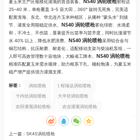
NS40 涡轮喷枪
夏玉米主产区规模化灌溉的首选装备。
射程达
25–40 米，单枪覆盖 3–5 亩大田，360° 旋转无死角，完美适
配黄淮海、东北、华北连片玉米种植区，从播种 “蒙头水” 到拔
NS40 涡轮喷枪
节、灌浆全周期稳定供水。
雾化绵密、水滴柔
和，不冲土、不伤苗，显著提升出苗率与苗齐度，同时比漫灌节
NS40 涡轮喷枪
水 40% 以上，降低水肥浪费。
采用铝合金与
铜芯结构，抗压耐磨、耐老化，适配移动支架与柴油机泵组，一
NS40 涡轮喷枪
人即可高效管理数十亩地块，大幅省工降本。
精准匹配夏玉米需水规律，助力根系下扎、穗粒饱满，为夏玉米
稳产增产提供强力灌溉支撑。
标签：
涡轮喷枪
} 程瑞达涡轮喷枪
寸内丝涡轮喷枪
大半径涡轮喷枪
农田灌溉涡轮喷枪
农业灌溉涡轮喷枪
上一篇：
SK45涡轮喷枪