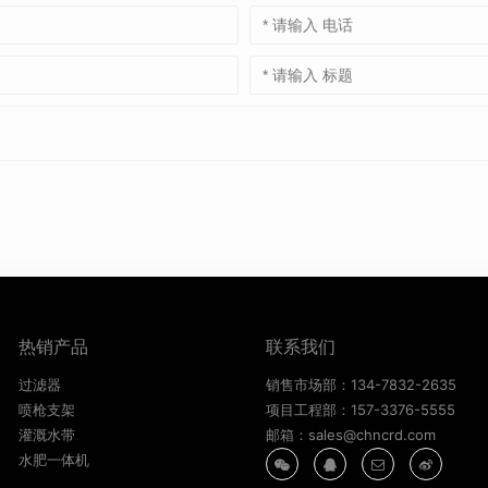
热销产品
联系我们
过滤器
销售市场部：134-7832-2635
喷枪支架
项目工程部：157-3376-5555
灌溉水带
邮箱：sales@chncrd.com
水肥一体机