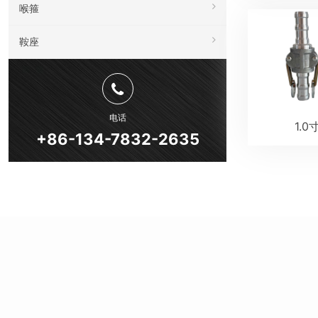
喉箍
鞍座
电话
1.
+86-134-7832-2635