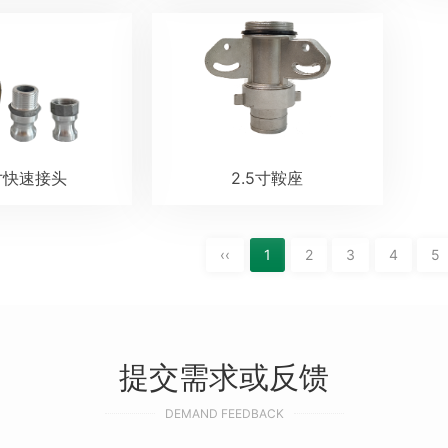
0寸快速接头
2.5寸鞍座
‹‹
1
2
3
4
5
提交需求或反馈
DEMAND FEEDBACK