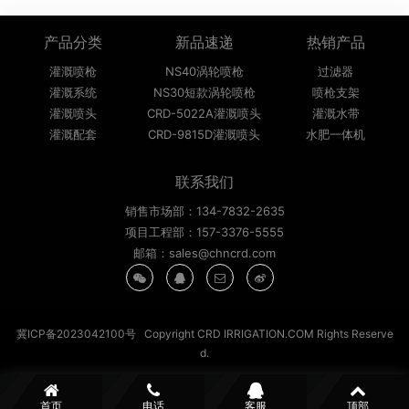
产品分类
新品速递
热销产品
灌溉喷枪
NS40涡轮喷枪
过滤器
灌溉系统
NS30短款涡轮喷枪
喷枪支架
灌溉喷头
CRD-5022A灌溉喷头
灌溉水带
灌溉配套
CRD-9815D灌溉喷头
水肥一体机
联系我们
销售市场部：134-7832-2635
项目工程部：157-3376-5555
邮箱：sales@chncrd.com
冀ICP备2023042100号
Copyright CRD IRRIGATION.COM Rights Reserve
d.
首页
电话
客服
顶部