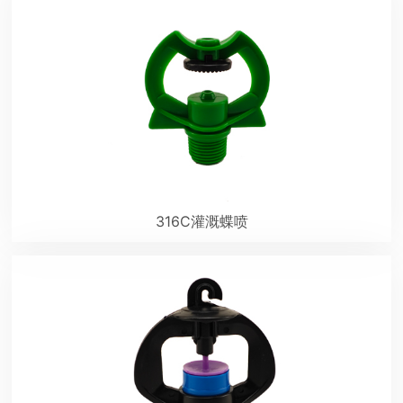
316C灌溉蝶喷