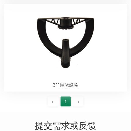
311灌溉蝶喷
‹‹
1
››
提交需求或反馈