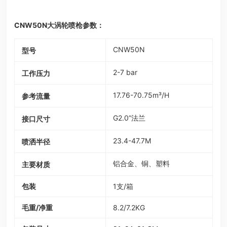
CNW50N大涡轮喷枪参数：
CNW50N
型号
2-7 bar
工作压力
17.76-70.75m³/H
参考流量
G2.0”法兰
接口尺寸
23.4-47.7M
喷洒半径
铝合金、铜、塑料
主要材质
包装
1支/箱
毛重/净重
8.2/7.2KG