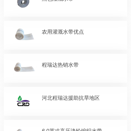
农用灌溉水带优点
程瑞达热销水带
河北程瑞达援助抗旱地区
6.0英寸高压涤纶编织水带