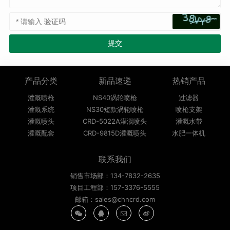
产品分类
新品速递
热销产品
灌溉喷枪
NS40涡轮喷枪
过滤器
灌溉系统
NS30短款涡轮喷枪
喷枪支架
灌溉喷头
CRD-5022A灌溉喷头
灌溉水带
灌溉配套
CRD-9815D灌溉喷头
水肥一体机
联系我们
销售市场部：134-7832-2635
项目工程部：157-3376-5555
邮箱：sales@chncrd.com