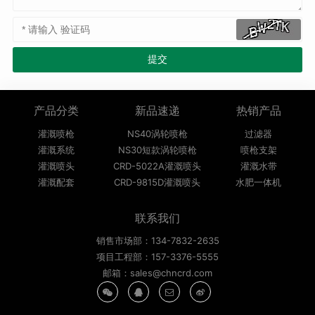
产品分类
新品速递
热销产品
灌溉喷枪
NS40涡轮喷枪
过滤器
灌溉系统
NS30短款涡轮喷枪
喷枪支架
灌溉喷头
CRD-5022A灌溉喷头
灌溉水带
灌溉配套
CRD-9815D灌溉喷头
水肥一体机
联系我们
销售市场部：134-7832-2635
项目工程部：157-3376-5555
邮箱：sales@chncrd.com