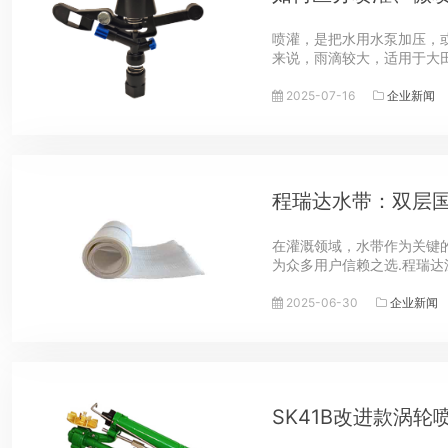
喷灌，是把水用水泵加压，或
来说，雨滴较大，适用于大田
2025-07-16
企业新闻
程瑞达水带：双层
在灌溉领域，水带作为关键
为众多用户信赖之选.程瑞达
2025-06-30
企业新闻
SK41B改进款涡轮