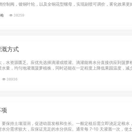
新增控制阀，镀铜叶轮，以及全铜花型螺母，实现副喷可调价，雾化效果更
喷枪
38259
灌溉方式
大，水资源匮乏。应优先选择滴灌或喷灌。滴灌能将水分直接供应到菠萝
喷水量，均匀地灌溉菠萝植株，同时还能在一定程度上降低果园温度，减少蒸
38936
事项
要保持土壤湿润，促进幼苗发根和生长。一般定植后需立即浇足定根水，此
分需求较大，应保证充足的水分供应。通常每 7-10 天灌溉一次，使土壤含水