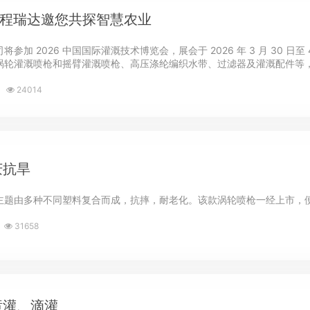
展，程瑞达邀您共探智慧农业
参加 2026 中国国际灌溉技术博览会，展会于 2026 年 3 月 30 
轮灌溉喷枪和摇臂灌溉喷枪、高压涤纶编织水带、过滤器及灌溉配件等，全
24014
庆抗旱
主题由多种不同塑料复合而成，抗摔，耐老化。该款涡轮喷枪一经上市，
31658
喷灌、滴灌