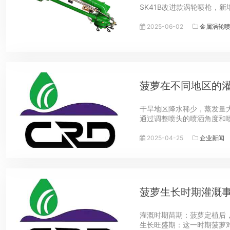
SK41B改进款涡轮喷枪，
2025-06-02
金属涡轮
菠萝在不同地区的
干旱地区降水稀少，蒸发量
通过调整喷头的喷洒角度和
2025-04-25
企业新闻
菠萝生长时期灌溉
灌溉时期苗期：菠萝定植后，
生长旺盛期：这一时期菠萝对水