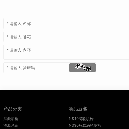
产品分类
新品速递
灌溉喷枪
NS40涡轮喷枪
灌溉系统
NS30短款涡轮喷枪