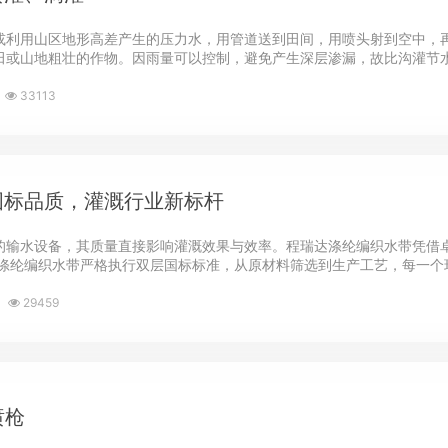
利用山区地形高差产生的压力水，用管道送到田间，用喷头射到空中，再均
或山地粗壮的作物。因雨量可以控制，避免产生深层渗漏，故比沟灌节水40
33113
国标品质，灌溉行业新标杆
的输水设备，其质量直接影响灌溉效果与效率。程瑞达涤纶编织水带凭借
涤纶编织水带严格执行双层国标标准，从原材料筛选到生产工艺，每一个环
29459
喷枪