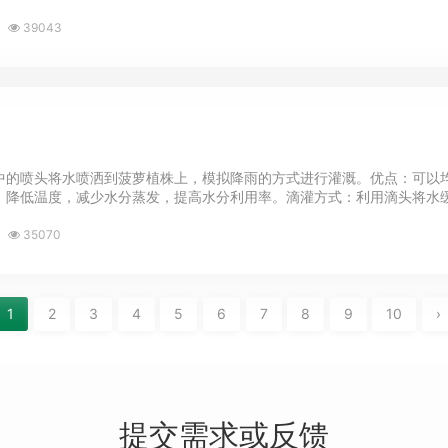
39043
中的喷头将水喷洒到菠萝植株上，模拟降雨的方式进行灌溉。优点：可以
，降低温度，减少水分蒸发，提高水分利用率。滴灌方式：利用滴头将水缓慢
35070
1
2
3
4
5
6
7
8
9
10
›
提交需求或反馈