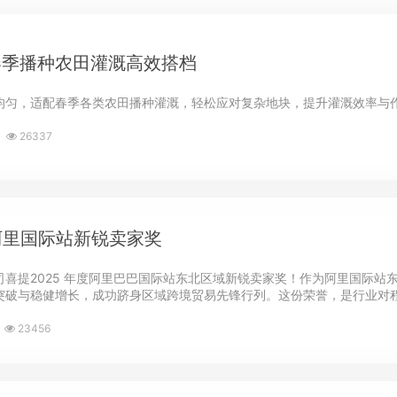
 春季播种农田灌溉高效搭档
均匀，适配春季各类农田播种灌溉，轻松应对复杂地块，提升灌溉效率与
26337
获阿里国际站新锐卖家奖
司喜提2025 年度阿里巴巴国际站东北区域新锐卖家奖！作为阿里国际
突破与稳健增长，成功跻身区域跨境贸易先锋行列。这份荣誉，是行业对程瑞
23456