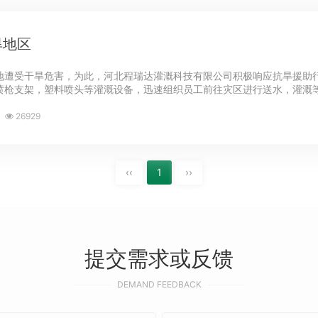
旱地区
地遭受干旱危害，为此，河北程瑞达灌溉科技有限公司积极响应抗旱援助
喷枪支架，塑料喷头等灌溉设备，迅速组织员工前往灾区进行送水，灌溉等
26929
‹‹
1
››
提交需求或反馈
DEMAND FEEDBACK