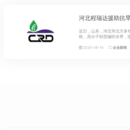
河北程瑞达援助抗
近日，山东，河北等北方多
枪，高分子轻型编织水带，
2024-06-14
企业新闻