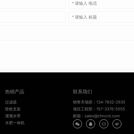
热销产品
联系我们
过滤器
销售市场部：134-7832-2635
喷枪支架
项目工程部：157-3376-5555
灌溉水带
邮箱：sales@chncrd.com
水肥一体机