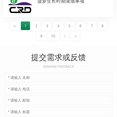
菠萝生长时期灌溉事项
‹‹
1
2
3
4
5
6
7
8
9
10
›
››
提交需求或反馈
DEMAND FEEDBACK