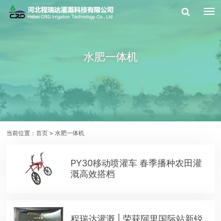
水肥一体机
当前位置：
首页
> 水肥一体机
PY30移动喷灌车 春季播种农田灌
溉高效搭档
程瑞达灌溉 | 荣获阿里国际站新锐