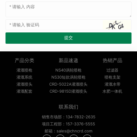
产品分类
新品速递
热销产品
灌溉喷枪
NS40涡轮喷枪
过滤器
灌溉系统
NS30短款涡轮喷枪
喷枪支架
灌溉喷头
CRD-5022A灌溉喷头
灌溉水带
灌溉配套
CRD-9815D灌溉喷头
水肥一体机
联系我们
销售市场部：134-7832-2635
项目工程部：157-3376-5555
邮箱：sales@chncrd.com