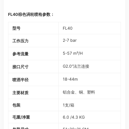
FL40棕色涡轮喷枪参数：
型号
FL40
2-7 bar
工作压力
5-57 m³/H
参考流量
G2.0”法兰连接
接口尺寸
18-44m
喷洒半径
铝合金、铜、塑料
主要材质
包装
1支/箱
毛重/净重
6.0 /4.3 KG