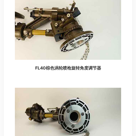
FL40棕色涡轮喷枪旋转角度调节器