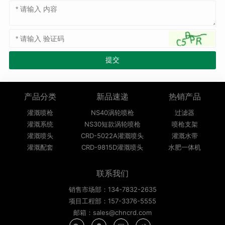
产品分类
新品速递
热销产品
灌溉喷枪
NS40涡轮喷枪
过滤器
灌溉系统
NS30短款涡轮喷枪
喷枪支架
灌溉喷头
CRD-5022A灌溉喷头
灌溉水带
灌溉配套
CRD-9815D灌溉喷头
水肥一体机
联系我们
销售市场部：134-7832-2635
项目工程部：157-3376-5555
邮箱：sales@chncrd.com