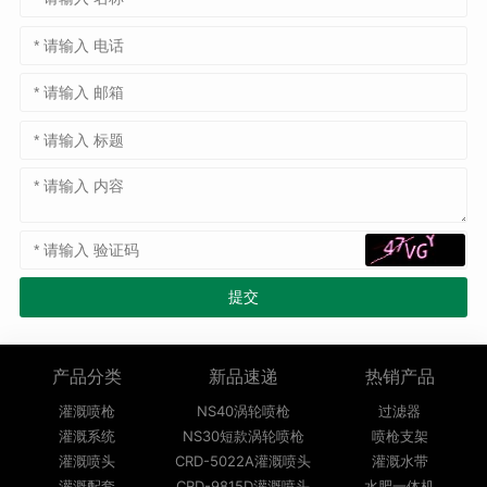
产品分类
新品速递
热销产品
灌溉喷枪
NS40涡轮喷枪
过滤器
灌溉系统
NS30短款涡轮喷枪
喷枪支架
灌溉喷头
CRD-5022A灌溉喷头
灌溉水带
灌溉配套
CRD-9815D灌溉喷头
水肥一体机