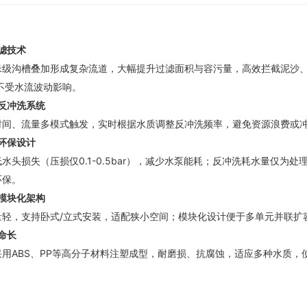
滤技术
米级沟槽叠加形成复杂流道，大幅提升过滤面积与容污量，高效拦截泥沙、
不受水流波动影响。
反冲洗系统
时间、流量多模式触发，实时根据水质调整反冲洗频率，避免资源浪费或
环保设计
水头损失（压损仅0.1-0.5bar），减少水泵能耗；反冲洗耗水量仅为处
环保。
模块化架构
量轻，支持卧式/立式安装，适配狭小空间；模块化设计便于多单元并联扩
命长
用ABS、PP等高分子材料注塑成型，耐磨损、抗腐蚀，适应多种水质，