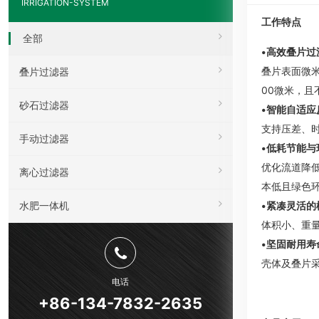
IRRIGATION-SYSTEM
工作特点
全部
•高效叠片过
叠片表面微
叠片过滤器
00微米，且
砂石过滤器
•智能自适应
支持压差、
手动过滤器
•低耗节能与
优化流道降低
离心过滤器
本低且绿色
水肥一体机
•紧凑灵活的
体积小、重
•坚固耐用寿
壳体及叠片采
电话
+86-134-7832-2635