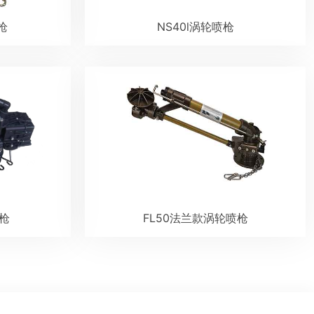
枪
NS40l涡轮喷枪
喷枪
FL50法兰款涡轮喷枪