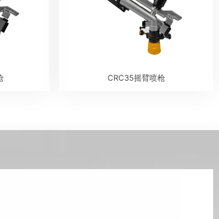
枪
CRC35摇臂喷枪