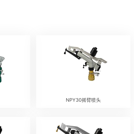
NPY30摇臂喷头